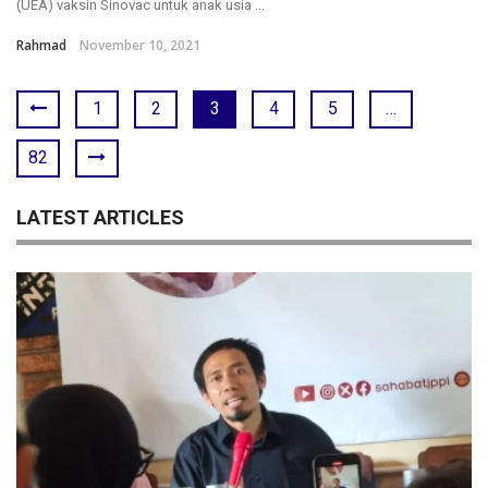
(UEA) vaksin Sinovac untuk anak usia ...
Rahmad
November 10, 2021
1
2
3
4
5
…
82
LATEST ARTICLES