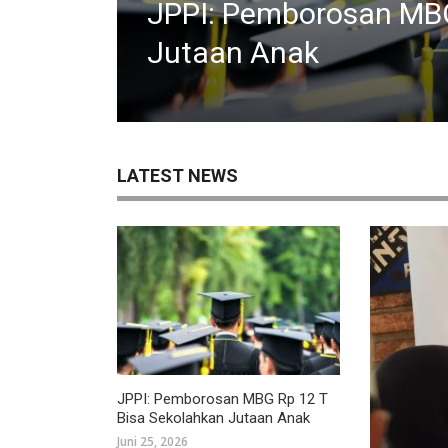
SPMB di Jabar Dinilai
JPPI: Pemborosan MBG
JPPI Kritik MBG 2027 
JPPI Sorot Data Peneri
Siswa Pasti Gagal Ma
Jutaan Anak
Salah Kaprah Rebutan
224 Triliun
Minta Kemendikdasme
LATEST NEWS
JPPI: Pemborosan MBG Rp 12 T
Bisa Sekolahkan Jutaan Anak
Juni 25, 2026