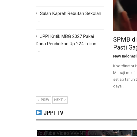
Salah Kaprah Rebutan Sekolah
JPPI Kritik MBG 2027 Pakai
SPMB di 
Dana Pendidikan Rp 224 Triliun
Pasti Ga
New Indonesi
Koordinator 
Matraji meni
setiap tahun
daya ...
PREV
NEXT
JPPI TV
YouTube Video VVVNTnBOYlNvck41SkFfWmZ