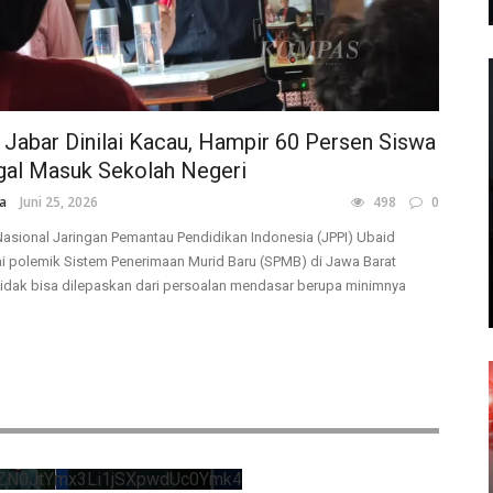
Jabar Dinilai Kacau, Hampir 60 Persen Siswa
gal Masuk Sekolah Negeri
a
Juni 25, 2026
498
0
Nasional Jaringan Pemantau Pendidikan Indonesia (JPPI) Ubaid
lai polemik Sistem Penerimaan Murid Baru (SPMB) di Jawa Barat
 tidak bisa dilepaskan dari persoalan mendasar berupa minimnya
ZN0JtYmx3Li1jSXpwdUc0Ymk4