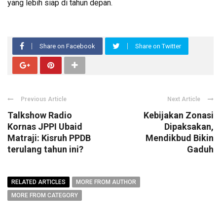
yang lebih siap di tahun depan.
Share on Facebook
Share on Twitter
Previous Article
Next Article
Talkshow Radio
Kebijakan Zonasi
Kornas JPPI Ubaid
Dipaksakan,
Matraji: Kisruh PPDB
Mendikbud Bikin
terulang tahun ini?
Gaduh
RELATED ARTICLES
MORE FROM AUTHOR
MORE FROM CATEGORY