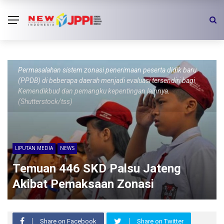
Permasalahan sistem zonasi penerimaan peserta didik baru
(PPDB) di beberapa daerah menjadi evaluasi tersendiri bagi
Kemendikbud dan pemangku kepentingan lainnya.
(Shutterstock/tss)
LIPUTAN MEDIA
NEWS
Temuan 446 SKD Palsu Jateng
Akibat Pemaksaan Zonasi
Share on Facebook
Share on Twitter