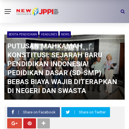
BERITA PENDIDIKAN
HEADLINES
NEWS
PUTUSAN MAHKAMAH
KONSTITUSI: SEJARAH BARU
PENDIDIKAN INDONESIA!
PEDIDIKAN DASAR (SD-SMP)
BEBAS BIAYA WAJIB DITERAPKAN
DI NEGERI DAN SWASTA
Share on Facebook
Share on Twitter