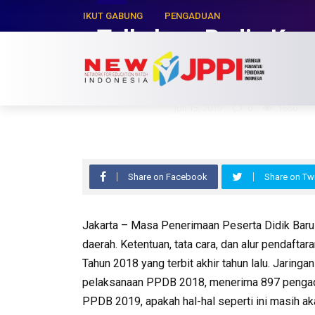
IKUT GABUNG
PENGADUAN
Talkshow Radio Korn
PPDB terulang tahun
Hasyim Zaman
Juli 15, 2019
0
1660
Share on Facebook
Share on Twi
Jakarta – Masa Penerimaan Peserta Didik Baru
daerah. Ketentuan, tata cara, dan alur pendaf
Tahun 2018 yang terbit akhir tahun lalu. Jarin
pelaksanaan PPDB 2018, menerima 897 pengaduan
PPDB 2019, apakah hal-hal seperti ini masih ak