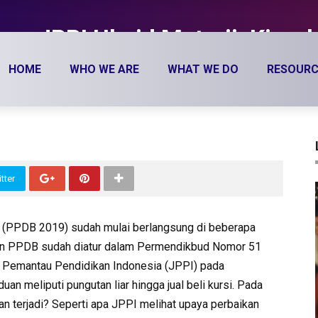
as JPPI Ubaid Matraji: Kisru
 ini?
HOME
WHO WE ARE
WHAT WE DO
RESOURC
tter
 (PPDB 2019) sudah mulai berlangsung di beberapa
taran PPDB sudah diatur dalam Permendikbud Nomor 51
gan Pemantau Pendidikan Indonesia (JPPI) pada
 meliputi pungutan liar hingga jual beli kursi. Pada
an terjadi? Seperti apa JPPI melihat upaya perbaikan