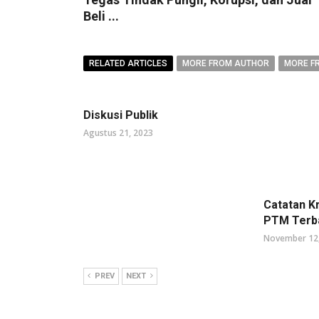
Beli ...
RELATED ARTICLES
MORE FROM AUTHOR
MORE F
Diskusi Publik
Agustus 21, 2023
Catatan K
PTM Terb
November 12
PREV
NEXT