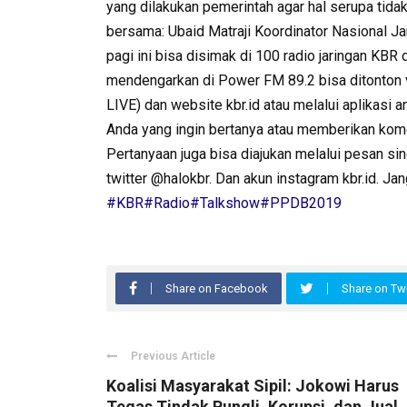
yang dilakukan pemerintah agar hal serupa tida
bersama: Ubaid Matraji Koordinator Nasional J
pagi ini bisa disimak di 100 radio jaringan KBR 
mendengarkan di Power FM 89.2 bisa ditonton 
LIVE) dan website kbr.id atau melalui aplikasi
Anda yang ingin bertanya atau memberikan kome
Pertanyaan juga bisa diajukan melalui pesan s
twitter @halokbr. Dan akun instagram kbr.id. 
#KBR
#Radio
#Talkshow
#PPDB2019
Share on Facebook
Share on Twi
Previous Article
Koalisi Masyarakat Sipil: Jokowi Harus
Tegas Tindak Pungli, Korupsi, dan Jual