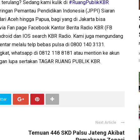
k terulang? Sedang kami kulik di
#RuangPublikKBR
aringan Pemantau Pendidikan Indonesia (JPPI) Siaran
dari Aceh hingga Papua, bagi yang di Jakarta bisa
via Fan page Facebook Kantor Berita Radio KBR (FB
 android dan IOS search KBR Radio. Kami juga mengundang
ntar melalu telp bebas pulsa di 0800 140 3131.
ingkat, whatsapp di 0812 118 8181 atau mention ke akun
Jangan lupa sertakan TAGAR RUANG PUBLIK KBR.
tter
Next Article
Temuan 446 SKD Palsu Jateng Akibat
Pemaksaan Zonasi