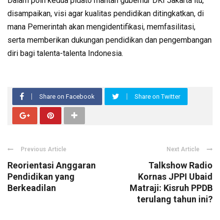
Dalam poin kedua pidato mantan gubernur DKI Jakarta itu,
disampaikan, visi agar kualitas pendidikan ditingkatkan, di
mana Pemerintah akan mengidentifikasi, memfasilitasi,
serta memberikan dukungan pendidikan dan pengembangan
diri bagi talenta-talenta Indonesia.
Share on Facebook
Share on Twitter
Previous Article
Next Article
Reorientasi Anggaran
Talkshow Radio
Pendidikan yang
Kornas JPPI Ubaid
Berkeadilan
Matraji: Kisruh PPDB
terulang tahun ini?