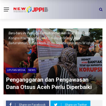
Baru-baru ini Pemuda-Pemudi Melakukan Ikrar di Hari Anti
Korupsi Internasional (HAKI) di depan Masjid Raya
Baiturrahman, Banda Aceh. (Foto SeputarAceh.com/M Iqbal)
LIPUTAN MEDIA
NEWS
Penganggaran dan Pengawasan
Dana Otsus Aceh Perlu Diperbaiki
Share on Facebook
Share on Twitter