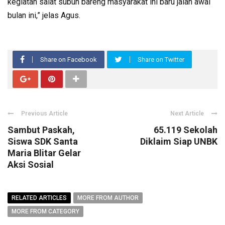
kegiatan salat subuh bareng masyarakat ini baru jalan awal
bulan ini,” jelas Agus.
Share on Facebook
Share on Twitter
Previous Article
Next Article
Sambut Paskah,
65.119 Sekolah
Siswa SDK Santa
Diklaim Siap UNBK
Maria Blitar Gelar
Aksi Sosial
RELATED ARTICLES
MORE FROM AUTHOR
MORE FROM CATEGORY