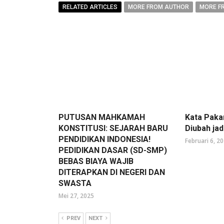
RELATED ARTICLES
MORE FROM AUTHOR
MORE F
PUTUSAN MAHKAMAH
Kata Paka
KONSTITUSI: SEJARAH BARU
Diubah ja
PENDIDIKAN INDONESIA!
Februari 6, 2
PEDIDIKAN DASAR (SD-SMP)
BEBAS BIAYA WAJIB
DITERAPKAN DI NEGERI DAN
SWASTA
Mei 27, 2025
PREV
NEXT