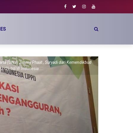
ES
karta (UNJ) Jimmy Phaat , Suryadi dari Kemendikbud
s (22/2)/NEW Indonesia