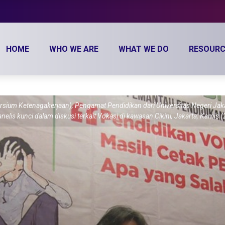
HOME
WHO WE ARE
WHAT WE DO
RESOURC
sorsium Ketenagakerjaan), Pengamat Pendidikan dari Universitas Negeri Ja
elis kunci dalam diskusi terkait Vokasi di kawasan Cikini, Jakarta, Kami