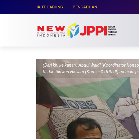
IKUT GABUNG
PENGADUAN
(Dari kiri ke kanan) Abdul Waidl (Koordinator Kon
RI dan Ridwan Hisyam (Komisi X DPR RI) menjadi pan