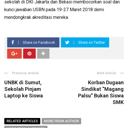
sekolah di DKI Jakarta dan Bekasi membocorkan soal dan
kunci jawaban USBN pada 19-27 Maret 2018 demi
mendongkrak akreditasi mereka.
Share on Facebook
Share on Twitter
Previous Article
Next Article
UNBK di Sumut,
Korban Dugaan
Sekolah Pinjam
Sindikat “Magang
Laptop ke Siswa
Palsu” Bukan Siswa
SMK
RELATED ARTICLES
MORE FROM AUTHOR