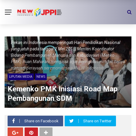
Pekan ini Indonesia memperingati Hari Pendidikan Nasional
yang jatuh pada tanggal 2 Mei 2018, Menteri Koordinator
Bidang Pembangunan Manusia dan Kebudayaan (Menko
PMK) Puan Maharani mengajak agar peringatan ini tidak hanya
menjadi perayaan seremonial saja./NEW Indonesia
LIPUTAN MEDIA
NEWS
Kemenko PMK Inisiasi Road Map
Pembangunan SDM
Share on Facebook
Share on Twitter