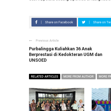
Share on Facebook
Share on Twi
Previous Article
Purbalingga Kuliahkan 36 Anak
Berprestasi di Kedokteran UGM dan
UNSOED
RELATED ARTICLES
MORE FROM AUTHOR
MORE F