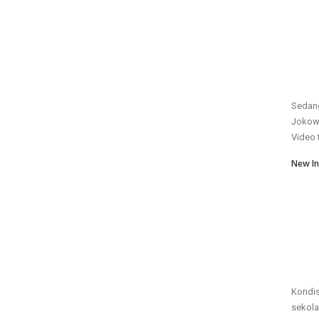
Sedang
Jokowi
Video 
New In
Kondis
sekola