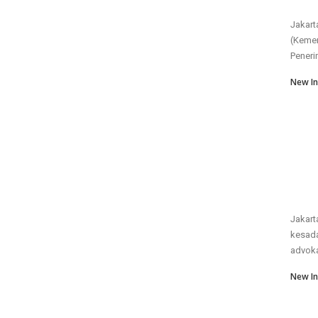
Jakart
(Kemen
Peneri
New In
Jakart
kesada
advoka
New In