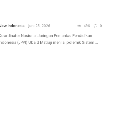
New Indonesia
Juni 25, 2026
496
0
Koordinator Nasional Jaringan Pemantau Pendidikan
Indonesia (JPPI) Ubaid Matraji menilai polemik Sistem ...