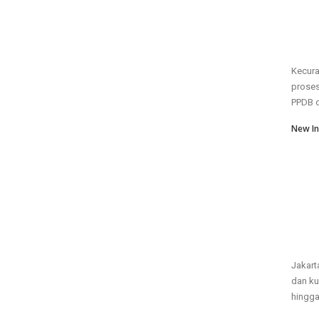
Kecura
proses
PPDB di
New In
Jakart
dan ku
hingga 