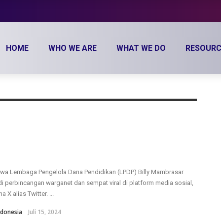
HOME
WHO WE ARE
WHAT WE DO
RESOURC
wa Lembaga Pengelola Dana Pendidikan (LPDP) Billy Mambrasar
i perbincangan warganet dan sempat viral di platform media sosial,
a X alias Twitter. ...
donesia
Juli 15, 2024