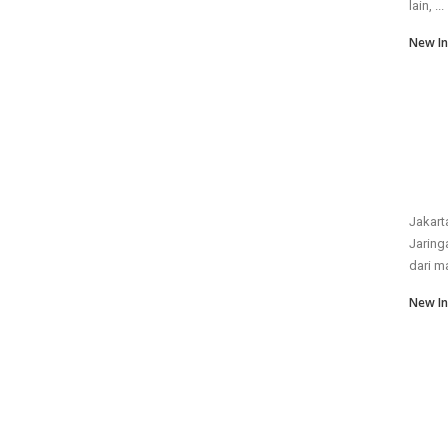
lain, ...
New In
Jakart
Jaring
dari m
New In