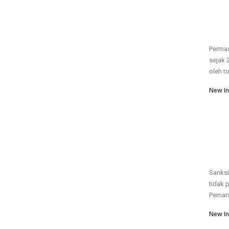
Permas
sejak 
oleh to
New In
Sanksi
tidak 
Pemant
New In