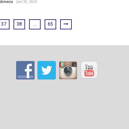
donesia
Juni 30, 2024
37
38
…
65