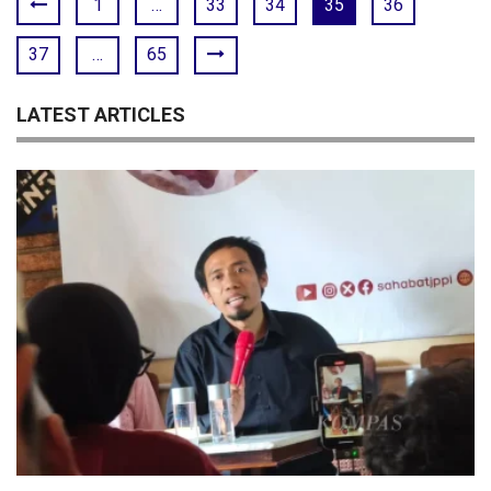
1
…
33
34
35
36
37
…
65
LATEST ARTICLES