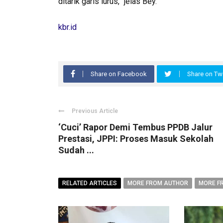
ditarik garis lurus,” jelas Bey.
kbr.id
Share on Facebook
Share on Twi
Previous Article
‘Cuci’ Rapor Demi Tembus PPDB Jalur
Prestasi, JPPI: Proses Masuk Sekolah
Sudah ...
RELATED ARTICLES
MORE FROM AUTHOR
MORE F