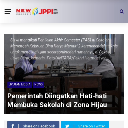
Siswi mengikuti Penilaian Akhir Semester (PAS) di Sekolah
Menengah Kejuruan Bina Karya Mandiri 2 karenakendala teknis
untuk mengikuti ujian secaraonlinedari rumahnya, di Bekasi,
Jawa Barat, kemarin. Foto/ANTARA/Fakhri Hermansyah
LIPUTAN MEDIA
NEWS
Pemerintah Diingatkan Hati-hati
Membuka Sekolah di Zona Hijau
Share on Facebook
Share on Twitter