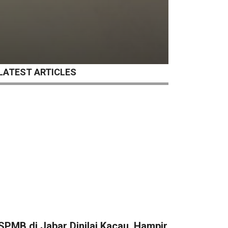
LATEST ARTICLES
SPMB di Jabar Dinilai Kacau, Hampir