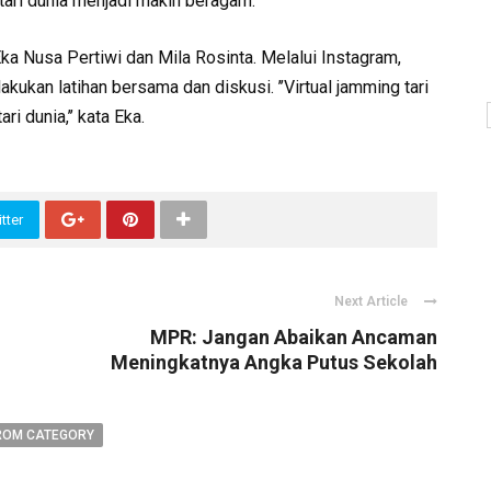
 tari dunia menjadi makin beragam.
ka Nusa Pertiwi dan Mila Rosinta. Melalui Instagram,
ukan latihan bersama dan diskusi. ’’Virtual jamming tari
i dunia,’’ kata Eka.
tter
Next Article
MPR: Jangan Abaikan Ancaman
Meningkatnya Angka Putus Sekolah
ROM CATEGORY