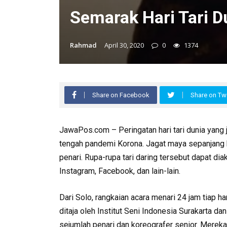
Semarak Hari Tari D
Rahmad
April 30, 2020
0
1374
Share on Facebook
Share on Twi
JawaPos.com – Peringatan hari tari dunia yang j
tengah pandemi Korona. Jagat maya sepanjang ha
penari. Rupa-rupa tari daring tersebut dapat di
Instagram, Facebook, dan lain-lain.
Dari Solo, rangkaian acara menari 24 jam tiap ha
ditaja oleh Institut Seni Indonesia Surakarta 
sejumlah penari dan koreografer senior. Merek