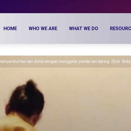
HOME
WHO WE ARE
WHAT WE DO
RESOURC
menyambut hari tari dunia dengan menggelar pentas tari daring. (Dok. Boby