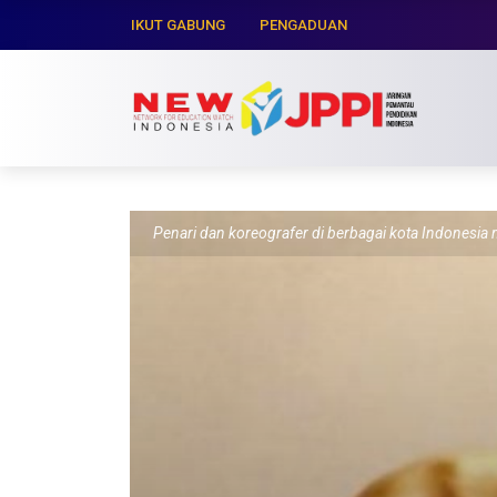
IKUT GABUNG
PENGADUAN
Penari dan koreografer di berbagai kota Indonesia 