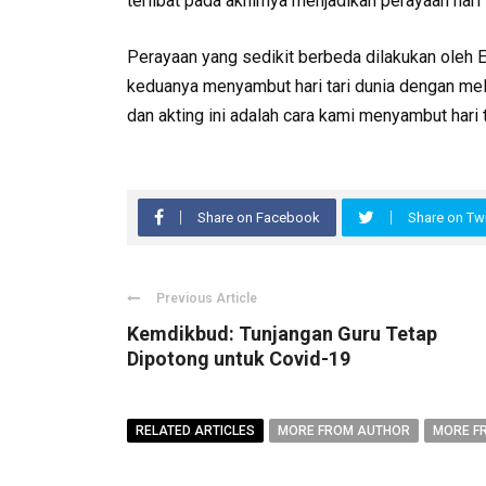
terlibat pada akhirnya menjadikan perayaan hari
Perayaan yang sedikit berbeda dilakukan oleh E
keduanya menyambut hari tari dunia dengan melak
dan akting ini adalah cara kami menyambut hari tar
Share on Facebook
Share on Twi
Previous Article
Kemdikbud: Tunjangan Guru Tetap
Dipotong untuk Covid-19
RELATED ARTICLES
MORE FROM AUTHOR
MORE F