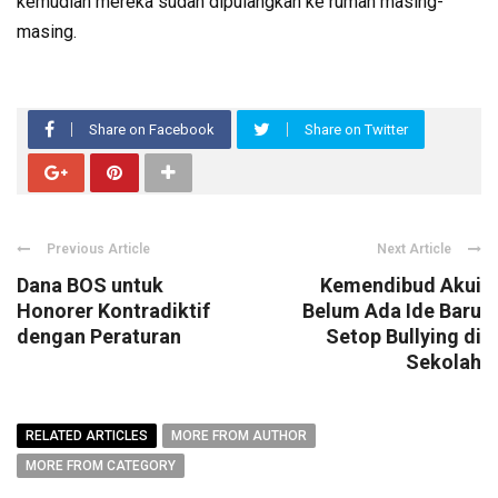
kemudian mereka sudah dipulangkan ke rumah masing-
masing.
Share on Facebook
Share on Twitter
Previous Article
Next Article
Dana BOS untuk
Kemendibud Akui
Honorer Kontradiktif
Belum Ada Ide Baru
dengan Peraturan
Setop Bullying di
Sekolah
RELATED ARTICLES
MORE FROM AUTHOR
MORE FROM CATEGORY