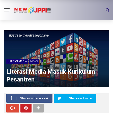
Ilustrasi/theodysseyonline
LIPUTAN MEDIA
NEWS
Literasi Media Masuk Kurikulum
Pesantren
Share on Facebook
Share on Twitter