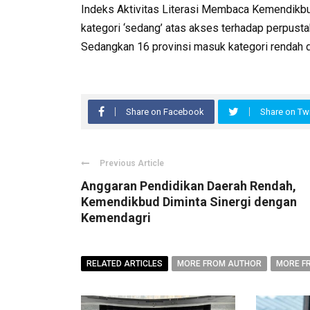
Indeks Aktivitas Literasi Membaca Kemendikbu
kategori ‘sedang’ atas akses terhadap perpusta
Sedangkan 16 provinsi masuk kategori rendah d
Share on Facebook
Share on Twi
Previous Article
Anggaran Pendidikan Daerah Rendah,
Kemendikbud Diminta Sinergi dengan
Kemendagri
RELATED ARTICLES
MORE FROM AUTHOR
MORE F