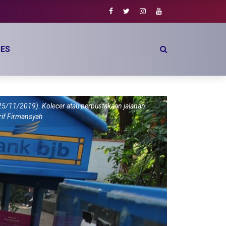
ES
25/11/2019). Kolecer atau perpustakaan jalanan
if Firmansyah