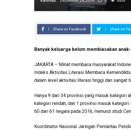
Rahmad
Desember 24, 2019
0
8436
Share on Facebook
Share on Twi
Banyak keluarga belum membiasakan anak
JAKARTA – Minat membaca masyarakat Indonesia
Indeks Aktivitas Literasi Membaca Kemendikbud
dalam level aktivitas literasi tinggi dan sangat t
Hanya 9 dari 34 provinsi yang masuk kategori a
kategori rendah, dan 1 provinsi masuk kategori 
60 dari 61 negara pada 2016, menurut studi Cent
Koordinator Nasional Jaringan Pemantau Pendid