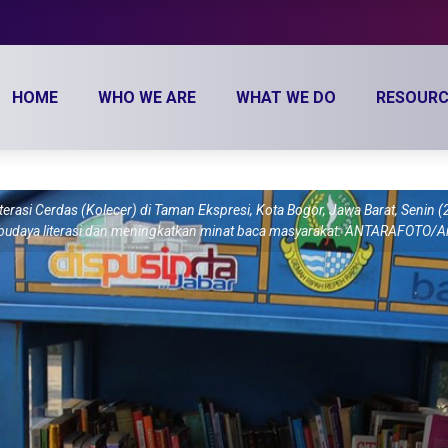
HOME
WHO WE ARE
WHAT WE DO
RESOURC
rasi Cerdas (Kolecer) di Taman Ekspresi, Kota Bogor, Jawa Barat, Senin (
 budaya literasi dan meningkatkan minat baca masyarakat. ANTARAFOTO/Ar