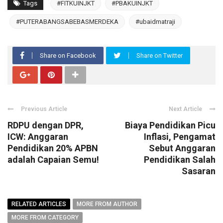
Tags
#FITKUINJKT
#PBAKUINJKT
#PUTERABANGSABEBASMERDEKA
#ubaidmatraji
Share on Facebook
Share on Twitter
Previous Article
Next Article
RDPU dengan DPR,
Biaya Pendidikan Picu
ICW: Anggaran
Inflasi, Pengamat
Pendidikan 20% APBN
Sebut Anggaran
adalah Capaian Semu!
Pendidikan Salah
Sasaran
RELATED ARTICLES
MORE FROM AUTHOR
MORE FROM CATEGORY