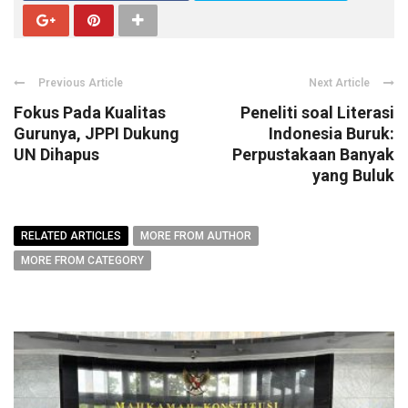
Previous Article
Next Article
Fokus Pada Kualitas
Peneliti soal Literasi
Gurunya, JPPI Dukung
Indonesia Buruk:
UN Dihapus
Perpustakaan Banyak
yang Buluk
RELATED ARTICLES
MORE FROM AUTHOR
MORE FROM CATEGORY