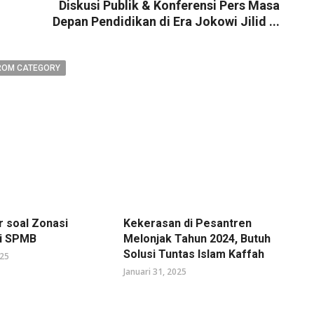
Diskusi Publik & Konferensi Pers Masa
Depan Pendidikan di Era Jokowi Jilid ...
ROM CATEGORY
r soal Zonasi
Kekerasan di Pesantren
di SPMB
Melonjak Tahun 2024, Butuh
Solusi Tuntas Islam Kaffah
025
Januari 31, 2025