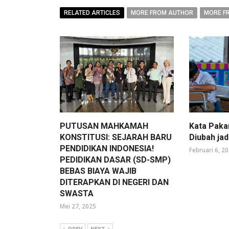
RELATED ARTICLES
MORE FROM AUTHOR
MORE F
PUTUSAN MAHKAMAH
Kata Paka
KONSTITUSI: SEJARAH BARU
Diubah ja
PENDIDIKAN INDONESIA!
Februari 6, 2
PEDIDIKAN DASAR (SD-SMP)
BEBAS BIAYA WAJIB
DITERAPKAN DI NEGERI DAN
SWASTA
Mei 27, 2025