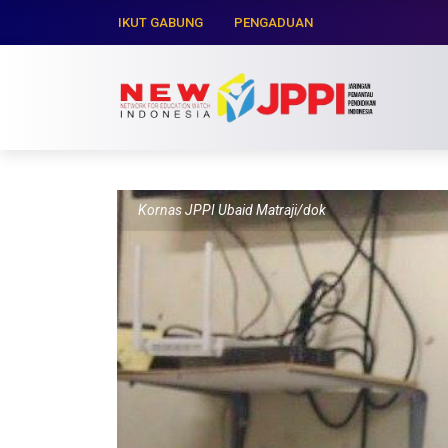
IKUT GABUNG
PENGADUAN
Kornas JPPI Ubaid Matraji/dok