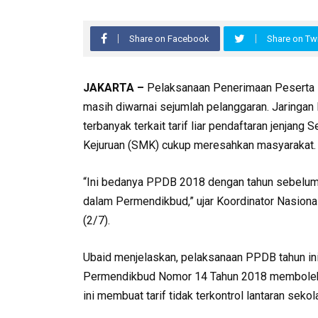
Share on Facebook
Share on Twi
JAKARTA –
Pelaksanaan Penerimaan Peserta D
masih diwarnai sejumlah pelanggaran. Jaringan
terbanyak terkait tarif liar pendaftaran jenj
Kejuruan (SMK) cukup meresahkan masyarakat.
“Ini bedanya PPDB 2018 dengan tahun sebelumny
dalam Permendikbud,” ujar Koordinator Nasion
(2/7).
Ubaid menjelaskan, pelaksanaan PPDB tahun ini
Permendikbud Nomor 14 Tahun 2018 membolehk
ini membuat tarif tidak terkontrol lantaran sek