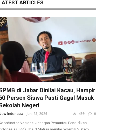
LATEST ARTICLES
SPMB di Jabar Dinilai Kacau, Hampir
60 Persen Siswa Pasti Gagal Masuk
Sekolah Negeri
New Indonesia
Juni 25, 2026
499
0
Koordinator Nasional Jaringan Pemantau Pendidikan
Indonesia (JPPI) Ubaid Matraji menilai polemik Sistem ...