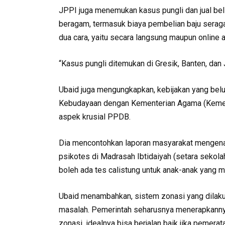
JPPI juga menemukan kasus pungli dan jual beli
beragam, termasuk biaya pembelian baju seragam
dua cara, yaitu secara langsung maupun online a
“Kasus pungli ditemukan di Gresik, Banten, dan J
Ubaid juga mengungkapkan, kebijakan yang belu
Kebudayaan dengan Kementerian Agama (Keme
aspek krusial PPDB.
Dia mencontohkan laporan masyarakat mengenai 
psikotes di Madrasah Ibtidaiyah (setara sekol
boleh ada tes calistung untuk anak-anak yang 
Ubaid menambahkan, sistem zonasi yang dilak
masalah. Pemerintah seharusnya menerapkanny
zonasi, idealnya bisa berjalan baik jika pemerat