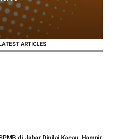
LATEST ARTICLES
SPMB di Jabar Dinilai Kacau, Hampir