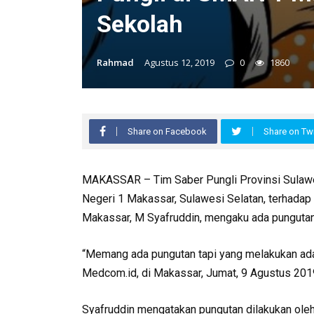
Sekolah
Rahmad
Agustus 12, 2019
0
1860
Share on Facebook
Share on Twi
MAKASSAR
– Tim Saber Pungli Provinsi Sula
Negeri 1 Makassar, Sulawesi Selatan, terhada
Makassar, M Syafruddin, mengaku ada pungutan
“Memang ada pungutan tapi yang melakukan adal
Medcom.id, di Makassar, Jumat, 9 Agustus 201
Syafruddin mengatakan pungutan dilakukan ole