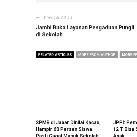
Previous Article
Jambi Buka Layanan Pengaduan Pungli
di Sekolah
RELATED ARTICLES
MORE FROM AUTHOR
MORE F
SPMB di Jabar Dinilai Kacau,
JPPI: Pe
Hampir 60 Persen Siswa
12 T Bisa
Pasti Gagal Masuk Sekolah
Anak