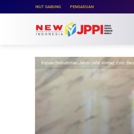
IKUT GABUNG
PENGADUAN
Kepala Ombudsman Jambi Jafar Ahmad. Foto: Bar