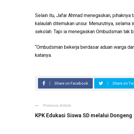
Selain itu, Jafar Ahmad menegaskan, pihaknya 
kalaulah ditemukan unsur. Menurutnya, selama i
sekolah. Tapi ia menegaskan Ombudsman tak bi
“Ombudsman bekerja berdasar aduan warga dan fak
katanya.
Share on Facebook
Share on Twi
Previous Article
KPK Edukasi Siswa SD melalui Dongeng