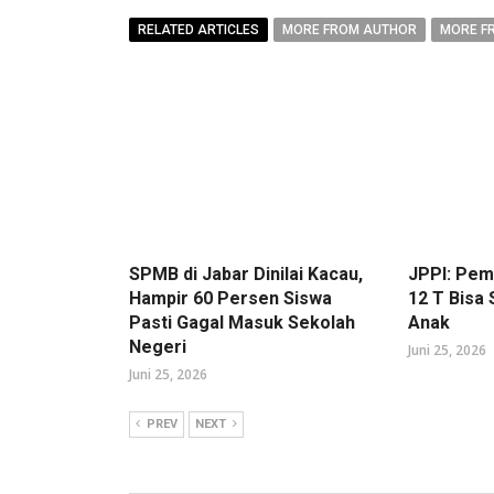
RELATED ARTICLES
MORE FROM AUTHOR
MORE F
SPMB di Jabar Dinilai Kacau,
JPPI: Pe
Hampir 60 Persen Siswa
12 T Bisa
Pasti Gagal Masuk Sekolah
Anak
Negeri
Juni 25, 2026
Juni 25, 2026
PREV
NEXT