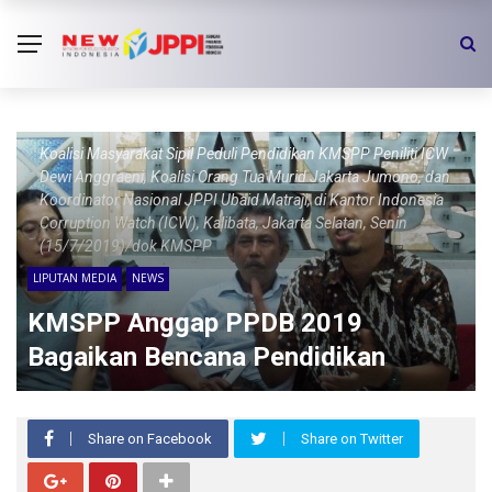
Koalisi Masyarakat Sipil Peduli Pendidikan KMSPP Peniliti ICW
Dewi Anggraeni, Koalisi Orang Tua Murid Jakarta Jumono, dan
Koordinator Nasional JPPI Ubaid Matraji, di Kantor Indonesia
Corruption Watch (ICW), Kalibata, Jakarta Selatan, Senin
(15/7/2019)/dok KMSPP
LIPUTAN MEDIA
NEWS
KMSPP Anggap PPDB 2019
Bagaikan Bencana Pendidikan
Share on Facebook
Share on Twitter