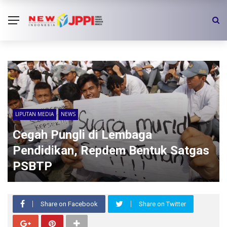
LIPUTAN MEDIA
NEWS
Cegah Pungli di Lembaga
Pendidikan, Repdem Bentuk Satgas
PSBTP
Share on Facebook
Share on Twitter