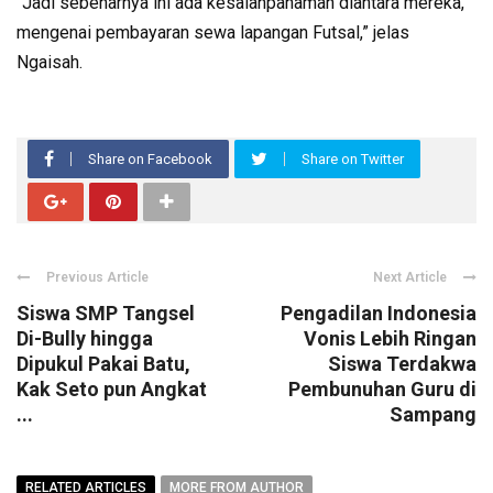
“Jadi sebenarnya ini ada kesalahpahaman diantara mereka,
mengenai pembayaran sewa lapangan Futsal,” jelas
Ngaisah.
Share on Facebook
Share on Twitter
Previous Article
Next Article
Siswa SMP Tangsel
Pengadilan Indonesia
Di-Bully hingga
Vonis Lebih Ringan
Dipukul Pakai Batu,
Siswa Terdakwa
Kak Seto pun Angkat
Pembunuhan Guru di
...
Sampang
RELATED ARTICLES
MORE FROM AUTHOR