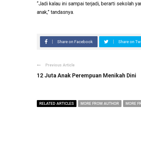
“Jadi kalau ini sampai terjadi, berarti sekolah
anak,” tandasnya.
Share on Facebook
Share on Twi
Previous Article
12 Juta Anak Perempuan Menikah Dini
RELATED ARTICLES
MORE FROM AUTHOR
MORE F