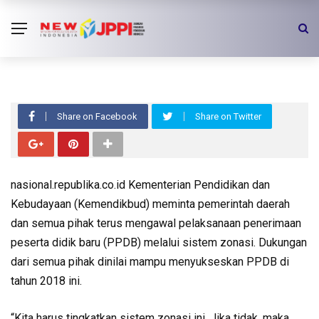
LIPUTAN MEDIA
NEWS
Kemendikbud Minta Pemda Kawal
PPDB Sistem Zonasi Tahun 2018
Share on Facebook
Share on Twitter
nasional.republika.co.id Kementerian Pendidikan dan
Kebudayaan (Kemendikbud) meminta pemerintah daerah
dan semua pihak terus mengawal pelaksanaan penerimaan
peserta didik baru (PPDB) melalui sistem zonasi. Dukungan
dari semua pihak dinilai mampu menyukseskan PPDB di
tahun 2018 ini.
“Kita harus tingkatkan sistem zonasi ini. Jika tidak, maka