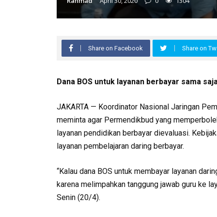
Rahmad
April 30, 2020
0
1304
Share on Facebook
Share on Twi
Dana BOS untuk layanan berbayar sama saj
JAKARTA — Koordinator Nasional Jaringan Pema
meminta agar Permendikbud yang memperbolehk
layanan pendidikan berbayar dievaluasi. Kebija
layanan pembelajaran daring berbayar.
“Kalau dana BOS untuk membayar layanan daring 
karena melimpahkan tanggung jawab guru ke laya
Senin (20/4).