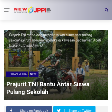
Prajurit TNI menolong mengantarkan siswa saat pulang
sekolah ke rumah-rumah mereka di kawasan pedalaman Aceh
Utara/Foto tniad.mil id
LIPUTAN MEDIA
NEWS
Prajurit TNI Bantu Antar Siswa
Pulang Sekolah
Share on Facebook
Share on Twitter