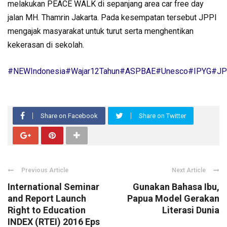
melakukan PEACE WALK di sepanjang area car free day
jalan MH. Thamrin Jakarta. Pada kesempatan tersebut JPPI
mengajak masyarakat untuk turut serta menghentikan
kekerasan di sekolah.
#NEWIndonesia
#Wajar12Tahun
#ASPBAE
#Unesco
#IPYG
#JP
Share on Facebook
Share on Twitter
Previous Article
Next Article
International Seminar
Gunakan Bahasa Ibu,
and Report Launch
Papua Model Gerakan
Right to Education
Literasi Dunia
INDEX (RTEI) 2016 Eps