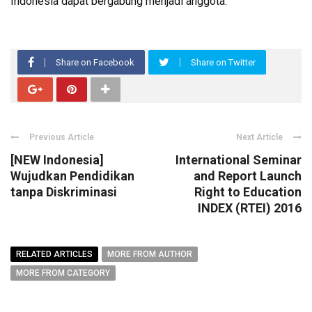
Indonesia dapat bergabung menjadi anggota.
Share on Facebook
Share on Twitter
Previous Article
Next Article
[NEW Indonesia]
International Seminar
Wujudkan Pendidikan
and Report Launch
tanpa Diskriminasi
Right to Education
INDEX (RTEI) 2016
RELATED ARTICLES
MORE FROM AUTHOR
MORE FROM CATEGORY