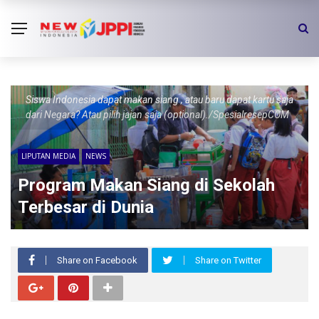
Siswa Indonesia dapat makan siang , atau baru dapat kartu saja
dari Negara? Atau pilih jajan saja (optional)./SpesialresepCOM
LIPUTAN MEDIA
NEWS
Program Makan Siang di Sekolah
Terbesar di Dunia
Share on Facebook
Share on Twitter