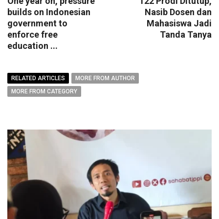
One year on, pressure
122 Prodi Ditutup,
builds on Indonesian
Nasib Dosen dan
government to
Mahasiswa Jadi
enforce free
Tanda Tanya
education ...
RELATED ARTICLES
MORE FROM AUTHOR
MORE FROM CATEGORY