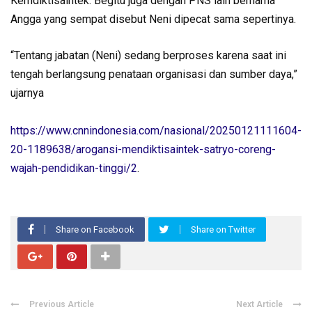
Kemdiktisaintek. Begitu juga dengan PNS lain bernama
Angga yang sempat disebut Neni dipecat sama sepertinya.
“Tentang jabatan (Neni) sedang berproses karena saat ini
tengah berlangsung penataan organisasi dan sumber daya,”
ujarnya
https://www.cnnindonesia.com/nasional/20250121111604-
20-1189638/arogansi-mendiktisaintek-satryo-coreng-
wajah-pendidikan-tinggi/2
.
Share on Facebook
Share on Twitter
Previous Article
Next Article