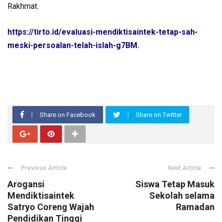
Rakhmat.
https://tirto.id/evaluasi-mendiktisaintek-tetap-sah-
meski-persoalan-telah-islah-g7BM
.
Share on Facebook
Share on Twitter
Previous Article
Next Article
Arogansi
Siswa Tetap Masuk
Mendiktisaintek
Sekolah selama
Satryo Coreng Wajah
Ramadan
Pendidikan Tinggi