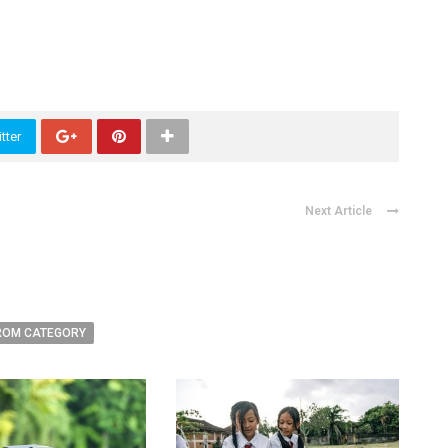
tter
Next Article
ROM CATEGORY