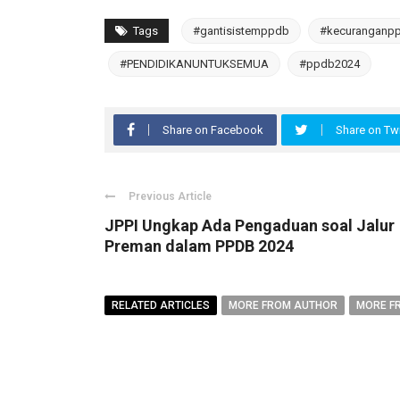
Tags
#gantisistemppdb
#kecuranganp
#PENDIDIKANUNTUKSEMUA
#ppdb2024
Share on Facebook
Share on Twi
Previous Article
JPPI Ungkap Ada Pengaduan soal Jalur
Preman dalam PPDB 2024
RELATED ARTICLES
MORE FROM AUTHOR
MORE F