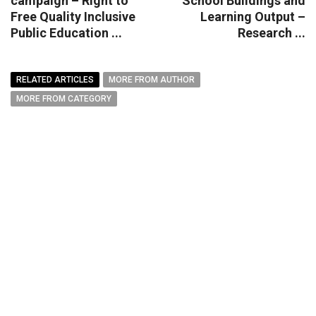
campaign – Right to
School Buildings and
Free Quality Inclusive
Learning Output –
Public Education ...
Research ...
RELATED ARTICLES
MORE FROM AUTHOR
MORE FROM CATEGORY