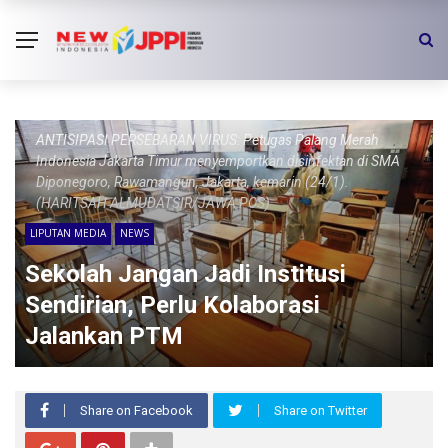
ANTISIPASI PERSEBARAN VIRUS: Petugas Palang Merah
Indonesia Jakarta Timur menyemportkan disinfektan di SMA
Diponegoro, Rawamangun, Jakarta, kemarin (24/1).
(HARITSAH ALMUDATSIR/JAWA POS)
LIPUTAN MEDIA
NEWS
Sekolah Jangan Jadi Institusi
Sendirian, Perlu Kolaborasi
Jalankan PTM
Share on Facebook
Share on Twitter