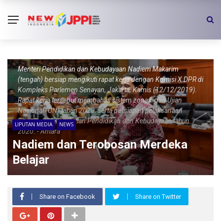
Menteri Pendidikan dan Kebudayaan Nadiem Makarim
(tengah) bersiap mengikuti rapat kerja dengan Komisi X DPR di
Kompleks Parlemen Senayan, Jakarta, Kamis (12/12/2019).
Rapat kerja tersebut membahas sistem zonasi dan Ujian
Nasional (UN) tahun 2020, serta persiapan pelaksanaan
anggaran Kementerian Pendidikan dan Kebudayaan tahun
LIPUTAN MEDIA
NEWS
2020. - Antara
Nadiem dan Terobosan Merdeka
Belajar
Share on Facebook
Share on Twitter