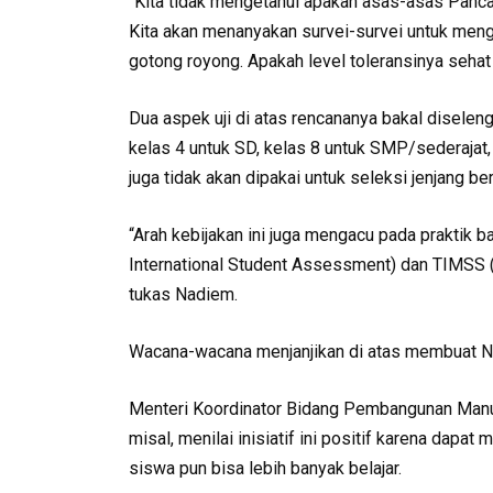
“Kita tidak mengetahui apakah asas-asas Pancas
Kita akan menanyakan survei-survei untuk men
gotong royong. Apakah level toleransinya sehat 
Dua aspek uji di atas rencananya bakal diselen
kelas 4 untuk SD, kelas 8 untuk SMP/sederajat, 
juga tidak akan dipakai untuk seleksi jenjang b
“Arah kebijakan ini juga mengacu pada praktik b
International Student Assessment) dan TIMSS (
tukas Nadiem.
Wacana-wacana menjanjikan di atas membuat Na
Menteri Koordinator Bidang Pembangunan Man
misal, menilai inisiatif ini positif karena dapa
siswa pun bisa lebih banyak belajar.