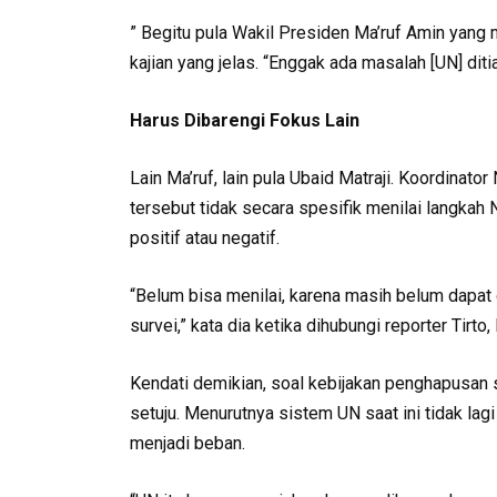
” Begitu pula Wakil Presiden Ma’ruf Amin yang m
kajian yang jelas. “Enggak ada masalah [UN] ditia
Harus Dibarengi Fokus Lain
Lain Ma’ruf, lain pula Ubaid Matraji. Koordinat
tersebut tidak secara spesifik menilai langk
positif atau negatif.
“Belum bisa menilai, karena masih belum dapat
survei,” kata dia ketika dihubungi reporter Tirt
Kendati demikian, soal kebijakan penghapusan s
setuju. Menurutnya sistem UN saat ini tidak la
menjadi beban.