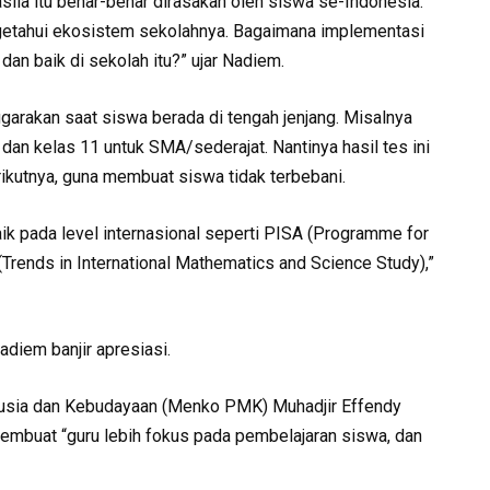
ila itu benar-benar dirasakan oleh siswa se-Indonesia.
getahui ekosistem sekolahnya. Bagaimana implementasi
dan baik di sekolah itu?” ujar Nadiem.
ggarakan saat siswa berada di tengah jenjang. Misalnya
dan kelas 11 untuk SMA/sederajat. Nantinya hasil tes ini
erikutnya, guna membuat siswa tidak terbebani.
aik pada level internasional seperti PISA (Programme for
Trends in International Mathematics and Science Study),”
diem banjir apresiasi.
usia dan Kebudayaan (Menko PMK) Muhadjir Effendy
t membuat “guru lebih fokus pada pembelajaran siswa, dan