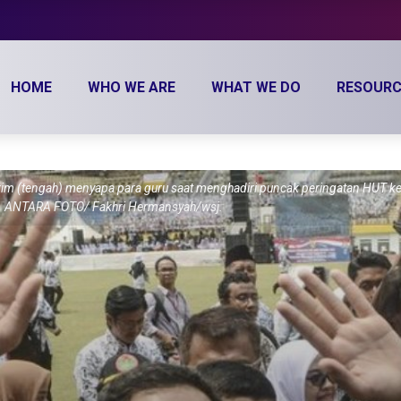
HOME
WHO WE ARE
WHAT WE DO
RESOURC
 (tengah) menyapa para guru saat menghadiri puncak peringatan HUT ke-
). ANTARA FOTO/ Fakhri Hermansyah/wsj.