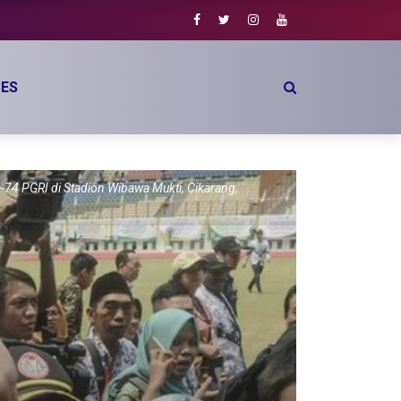
ES
74 PGRI di Stadion Wibawa Mukti, Cikarang,