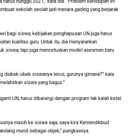
a harus nunggu 2021,” kata dia. “Problem kehidupan ini
buat sekolah seolah jadi menara gading yang berjarak
iawi bagi siswa, kebijakan penghapusan UN juga harus
tan kualitas guru. Untuk itu, dia menyarankan
k siswa, tapi juga mencetuskan model asesmen baru
ng diubek-ubek siswanya terus, gurunya gimana?” kata
 melahirkan siswa yang bagus.”
ganti UN, harus dibarengi dengan program tak kalah ketat
okusnya masih ke siswa saja, saya kira Kemendikbud
ndang murid sebagai objek,” pungkasnya.