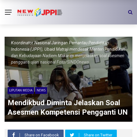
Koordinator Nasional Jaringan Pemantau Pendidikan
Indonesia (JPPI), Ubaid Matraji mendesak Menteri Pendidikan
dan Kebudayaan Nadiem Makarim menjelaskan soal asesmen
pengganti ujian nasional Foto/SINDOnews
LIPUTAN MEDIA
NEWS
Mendikbud Diminta Jelaskan Soal
Asesmen Kompetensi Pengganti UN
Share on Facebook
Share on Twitter