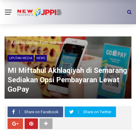
Aplikasi GoPay. Foto: istimewa
LIPUTAN MEDIA
NEWS
MI Miftahul Akhlaqiyah di Semarang
Sediakan Opsi Pembayaran Lewat
GoPay
Share on Facebook
Share on Twitter