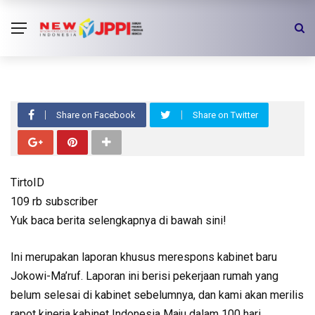
VIDEO
Jokowi 2.0: Kurikulum Anti Hoaks
Share on Facebook
Share on Twitter
TirtoID
109 rb subscriber
Yuk baca berita selengkapnya di bawah sini!
Ini merupakan laporan khusus merespons kabinet baru
Jokowi-Ma’ruf. Laporan ini berisi pekerjaan rumah yang
belum selesai di kabinet sebelumnya, dan kami akan merilis
rapot kinerja kabinet Indonesia Maju dalam 100 hari.