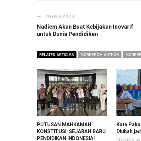
Previous Article
Nadiem Akan Buat Kebijakan Inovarif
untuk Dunia Pendidikan
RELATED ARTICLES
MORE FROM AUTHOR
MORE F
PUTUSAN MAHKAMAH
Kata Paka
KONSTITUSI: SEJARAH BARU
Diubah ja
PENDIDIKAN INDONESIA!
Februari 6, 2