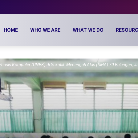
HOME
WHO WE ARE
WHAT WE DO
RESOURC
l Berbasis Komputer (UNBK) di Sekolah Menengah Atas (SMA) 70 Bulungan, 